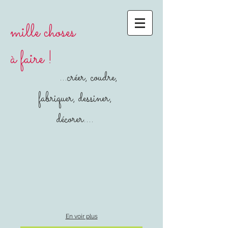
mille choses
à faire !
...créer, coudre,
fabriquer, dessiner,
décorer....
En voir plus