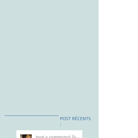
POST RÉCENTS
:
tout a commencé là...