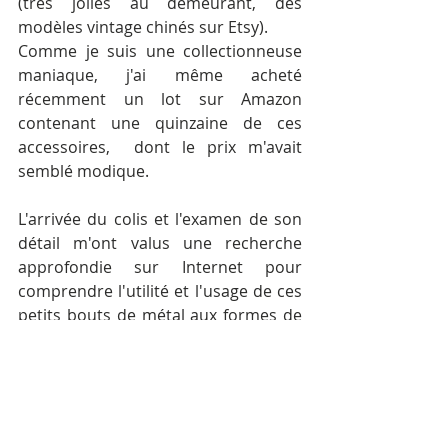
(très jolies au demeurant, des 
modèles vintage chinés sur Etsy).
Comme je suis une collectionneuse 
maniaque, j'ai même acheté 
récemment un lot sur Amazon 
contenant une quinzaine de ces 
accessoires,  dont le prix m'avait 
semblé modique. 
L'arrivée du colis et l'examen de son 
détail m'ont valus une recherche 
approfondie sur Internet pour 
comprendre l'utilité et l'usage de ces 
petits bouts de métal aux formes de 
casse-tête chinois. Une fois mon 
éducation achevée et bien décidée à 
profiter de mes nouvelles 
connaissances (je vous les ferai 
partager), s'est posé un problème 