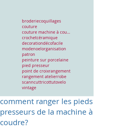
broderie
coquillages
couture
couture machine à coudre
crochet
céramique
decoration
déco
facile
mode
noel
organisation
patron
peinture sur porcelaine
pied presseur
point de croix
rangement
rangement atelier
robe
scanncut
tricot
tuto
velo
vintage
comment ranger les pieds
presseurs de la machine à
coudre?