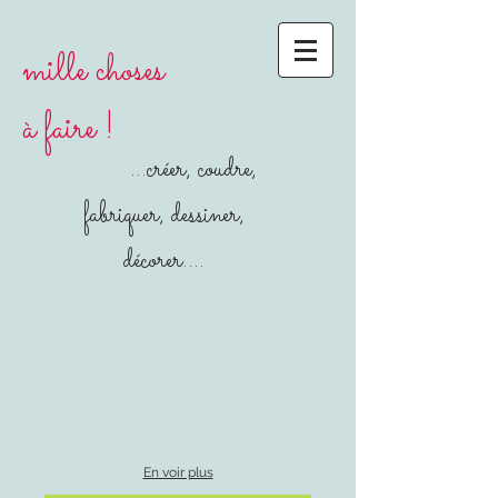
mille choses
à faire !
...créer, coudre,
fabriquer, dessiner,
décorer....
En voir plus