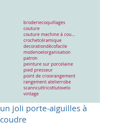
broderie
coquillages
couture
couture machine à coudre
crochet
céramique
decoration
déco
facile
mode
noel
organisation
patron
peinture sur porcelaine
pied presseur
point de croix
rangement
rangement atelier
robe
scanncut
tricot
tuto
velo
vintage
un joli porte-aiguilles à
coudre