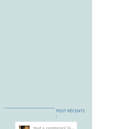
POST RÉCENTS
:
tout a commencé là...