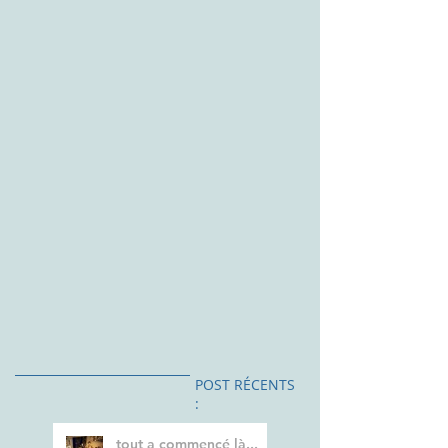
POST RÉCENTS
:
tout a commencé là...