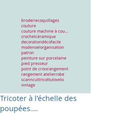
broderie
coquillages
couture
couture machine à coudre
crochet
céramique
decoration
déco
facile
mode
noel
organisation
patron
peinture sur porcelaine
pied presseur
point de croix
rangement
rangement atelier
robe
scanncut
tricot
tuto
velo
vintage
Tricoter à l'échelle des
poupées....