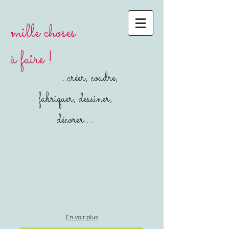
mille choses
à faire !
...créer, coudre,
fabriquer, dessiner,
décorer....
En voir plus