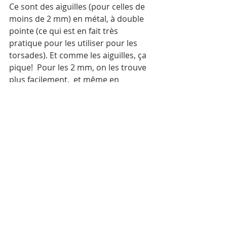
Ce sont des aiguilles (pour celles de 
moins de 2 mm) en métal, à double 
pointe (ce qui est en fait très 
pratique pour les utiliser pour les 
torsades). Et comme les aiguilles, ça 
pique!  Pour les 2 mm, on les trouve 
plus facilement,  et même en 
bambou , matière que j'aime 
particulièrement. (c'est la plus petite 
taille en bambou, en dessous ce 
serait trop fragile).
Les aiguilles double pointe (double 
pointed needles) ont aussi l'avantage 
d'être très courtes, ce qui facilite 
l'ouvrage à cette échelle.