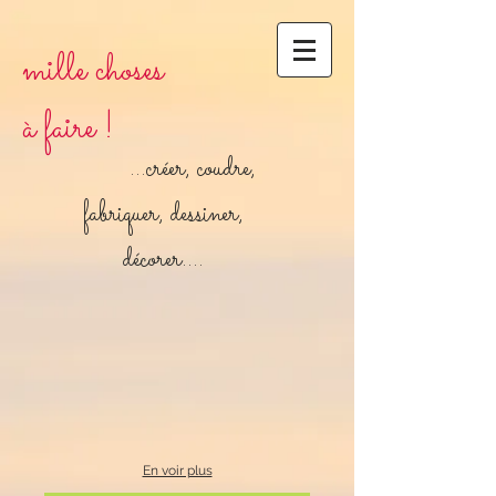
mille choses
à faire !
...créer, coudre,
fabriquer, dessiner,
décorer....
En voir plus