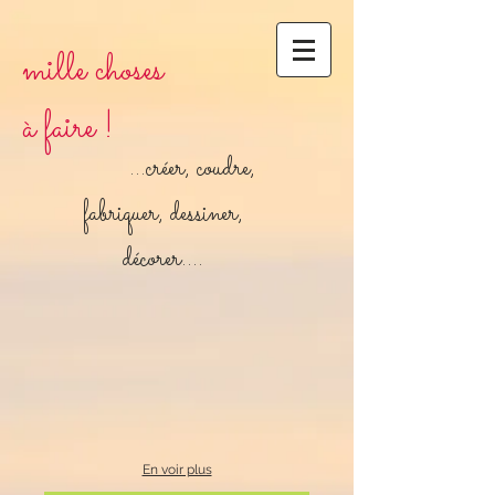
mille choses
à faire !
...créer, coudre,
fabriquer, dessiner,
décorer....
En voir plus