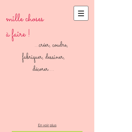
mille choses
à faire !
...créer, coudre,
fabriquer, dessiner,
décorer....
En voir plus