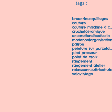
tags :
broderie
coquillages
couture
couture machine à coudre
crochet
céramique
decoration
déco
facile
mode
noel
organisatio
patron
peinture sur porcela
pied presseur
point de croix
rangement
rangement atelier
robe
scanncut
tricot
tut
velo
vintage