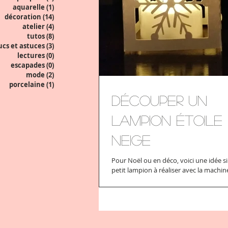
aquarelle
(1)
1 post
décoration
(14)
14 posts
atelier
(4)
4 posts
tutos
(8)
8 posts
ucs et astuces
(3)
3 posts
lectures
(0)
0 post
escapades
(0)
0 post
mode
(2)
2 posts
porcelaine
(1)
1 post
découper un
lampion étoile
neige
Pour Noël ou en déco, voici une idée s
petit lampion à réaliser avec la machin
découper Scann'cut. A l'intérieur une pe