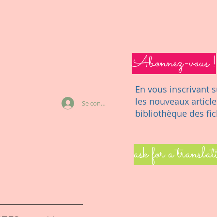
Abonnez-vous !
En vous inscrivant s
les nouveaux article
Se connecter
bibliothèque des fic
ask for a translat