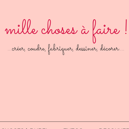
mille choses à faire !
créer, coudre, fabriquer, dessiner, décorer....