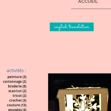
ACCUEIL
english translation
activités :
peinture
(3)
3 posts
cartonnage
(2)
2 posts
broderie
(8)
8 posts
scan'cut
(2)
2 posts
tricot
(2)
2 posts
crochet
(3)
3 posts
couture
(13)
13 posts
poupées
(4)
4 posts