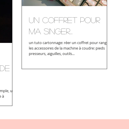
Un coffret pour
ma Singer...
un tuto cartonnage: réer un coffret pour ranger
les accessoires de la machine à coudre: pieds
presseurs, aiguilles, outils...
 de
imple, un
e à
tite...