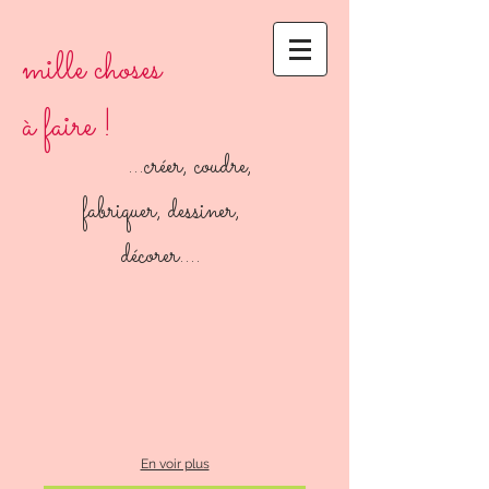
mille choses
à faire !
...créer, coudre,
fabriquer, dessiner,
décorer....
En voir plus