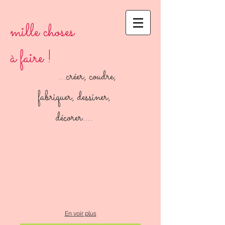
mille choses
à faire !
...créer, coudre,
fabriquer, dessiner,
décorer....
En voir plus