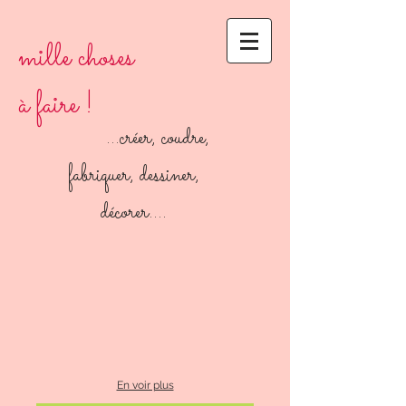
mille choses
à faire !
...créer, coudre,
fabriquer, dessiner,
décorer....
En voir plus