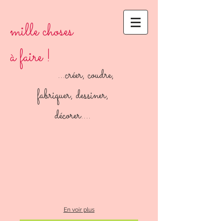
mille choses
à faire !
...créer, coudre,
fabriquer, dessiner,
décorer....
En voir plus