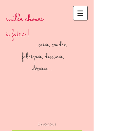
mille choses
à faire !
...créer, coudre,
fabriquer, dessiner,
décorer....
En voir plus